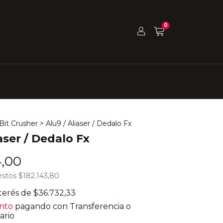
0
/Bit Crusher
>
Alu9 / Aliaser / Dedalo Fx
aser / Dedalo Fx
4,00
estos
$182.143,80
nterés de
$36.732,33
nto
pagando con Transferencia o
ario