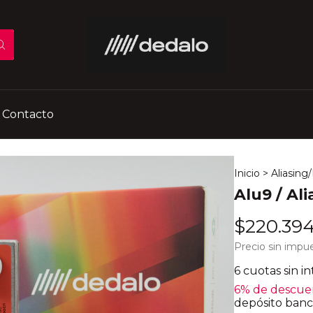
Contacto
Inicio
>
Aliasing
Alu9 / Ali
$220.39
Precio sin impu
6
cuotas sin i
6% de descue
depósito banc