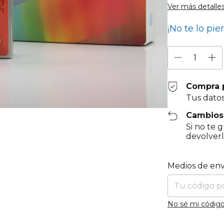
Ver más detalle
¡No te lo pie
Compra 
Tus datos
Cambios
Si no te 
devolverl
Entregas para el
Medios de env
No sé mi código