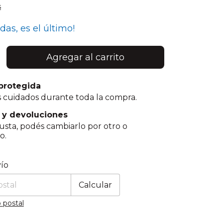
s
rdas, es el último!
protegida
 cuidados durante toda la compra.
 y devoluciones
gusta, podés cambiarlo por otro o
o.
 CP:
Cambiar CP
ío
Calcular
 postal