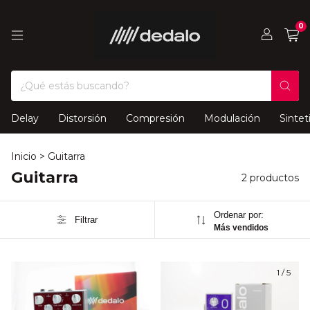
0
Delay
Distorsión
Compresión
Modulación
Sintet
Inicio
>
Guitarra
Guitarra
2 productos
Ordenar por:
Filtrar
Más vendidos
1
/
5