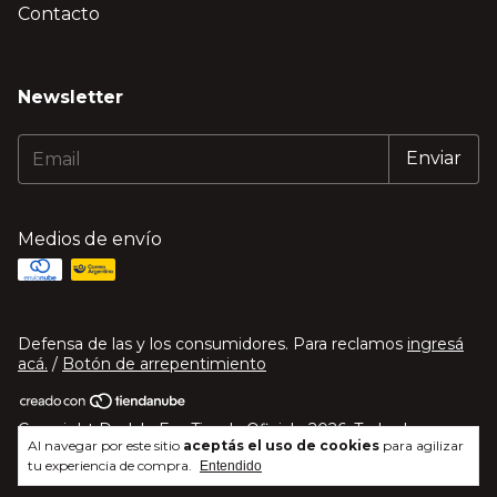
Contacto
Newsletter
Medios de envío
Defensa de las y los consumidores. Para reclamos
ingresá
acá.
/
Botón de arrepentimiento
Copyright Dedalo Fx - Tienda Oficial - 2026. Todos los
Al navegar por este sitio
aceptás el uso de cookies
para agilizar
derechos reservados.
tu experiencia de compra.
Entendido