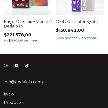
O68 / Oscillator Synth
Fugu / Chorus + Vibrato /
Dedalo Fx
$150.842,00
$221.578,00
¡Solo quedan
2
en stock!
6
x
$36.929,67
sin interés
info@dedalofx.com.ar
Inicio
Productos