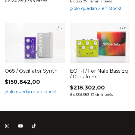
6
x
$36.285,67
sin interés
6
x
$35.091,67
sin interés
¡Solo quedan
2
en stock!
1
/
5
1
/
8
O68 / Oscillator Synth
EQF-1 / Fer Nalé Bass Eq
/ Dedalo Fx
$150.842,00
$218.302,00
¡Solo quedan
2
en stock!
6
x
$36.383,67
sin interés