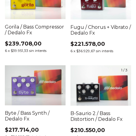
Gorila / Bass Compressor
Fugu / Chorus + Vibrato /
/ Dedalo Fx
Dedalo Fx
$239.708,00
$221.578,00
6
x
$39.951,33
sin interés
6
x
$36.929,67
sin interés
1
/
3
Byte / Bass Synth /
B-Saurio 2 / Bass
Dedalo Fx
Distortion / Dedalo Fx
$217.714,00
$210.550,00