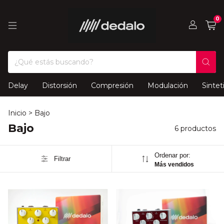
0
Delay
Distorsión
Compresión
Modulación
Sintet
Inicio
>
Bajo
Bajo
6 productos
Ordenar por:
Filtrar
Más vendidos