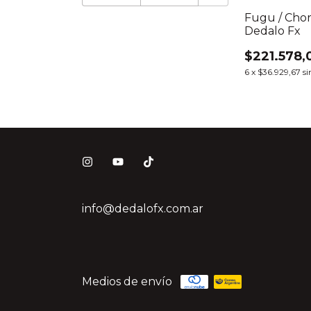
Fugu / Choru
Dedalo Fx
$221.578,
6
x
$36.929,67
si
info@dedalofx.com.ar
Medios de envío