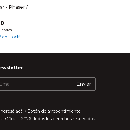
r - Phaser /
00
 interés
2
en stock!
ewsletter
ingresá acá.
/
Botón de arrepentimiento
a Oficial - 2026. Todos los derechos reservados.