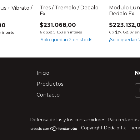
Tres / Tremolo / Dedalo
Modulo Luna
s + Vibrato /
Fx
Dedalo Fx
$231.068,00
$223.132,
00
6
x
$38.511,33
sin interés
6
x
$37.188,67
sin
n interés
¡Solo quedan
2
en stock!
¡Solo quedan
Inicio
N
Productos
Contacto
Defensa de las y los consumidores. Para reclamos
Copyright Dedalo Fx - Tiend